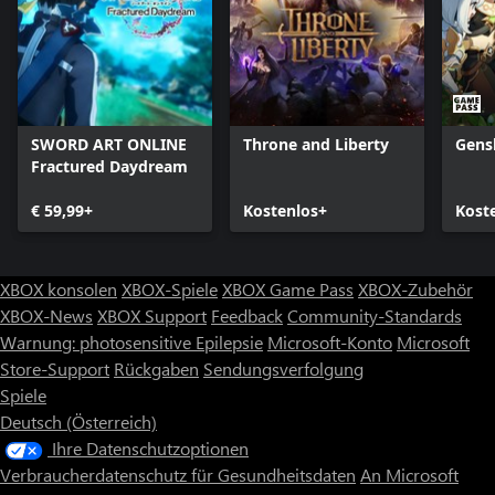
SWORD ART ONLINE
Throne and Liberty
Gens
Fractured Daydream
€ 59,99+
Kostenlos+
Kost
XBOX konsolen
XBOX-Spiele
XBOX Game Pass
XBOX-Zubehör
XBOX-News
XBOX Support
Feedback
Community-Standards
Warnung: photosensitive Epilepsie
Microsoft-Konto
Microsoft
Store-Support
Rückgaben
Sendungsverfolgung
Spiele
Deutsch (Österreich)
Ihre Datenschutzoptionen
Verbraucherdatenschutz für Gesundheitsdaten
An Microsoft