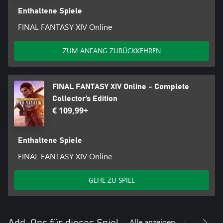
Informationen findest du auf der Webseite von FINAL FANTASY
Enthaltene Spiele
XIV. https://www.finalfantasyxiv.com/.
• Aktive Xbox Game Pass Essential-, Xbox Game Pass Premium-
FINAL FANTASY XIV Online
oder Xbox Game Pass Ultimate-Mitgliedschaft erforderlich.
ZUM ANFANG ZURÜCKKEHREN
FINAL FANTASY XIV Online - Complete
Collector’s Edition
€ 109,99+
Enthaltene Spiele
FINAL FANTASY XIV Online
GEHE ZU SPIEL
Alle anzeigen