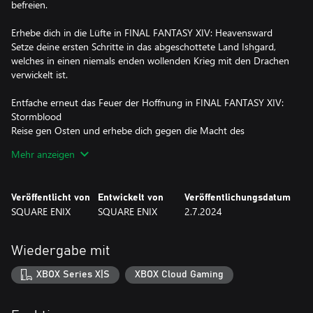
befreien.
Erhebe dich in die Lüfte in FINAL FANTASY XIV: Heavensward
Setze deine ersten Schritte in das abgeschottete Land Ishgard,
welches in einen niemals enden wollenden Krieg mit den Drachen
verwickelt ist.
Entfache erneut das Feuer der Hoffnung in FINAL FANTASY XIV:
Stormblood
Reise gen Osten und erhebe dich gegen die Macht des
Garleischen Kaiserreichs.
Mehr anzeigen
Verkörpere die Dunkelheit in FINAL FANTASY XIV:
Shadowbringers
Veröffentlicht von
Entwickelt von
Veröffentlichungsdatum
Reise in eine Welt, in der das Licht alles zu verschlingen droht.
SQUARE ENIX
SQUARE ENIX
2.7.2024
Doch noch ist die Hoffnung nicht verloren, denn wo Licht ist, da
ist auch Schatten.
Wiedergabe mit
Reise zu den Sternen in FINAL FANTASY XIV: Endwalker
Eine große Katastrophe steht kurz bevor – die „Letzten Tage“
XBOX Series X|S
XBOX Cloud Gaming
brechen erneut ein. Der Krieger des Lichts muss auf seiner Reise
unerahnte Höhen erklimmen und als letzter Hoffnungsträger
dem Unheil die Stirn bieten.