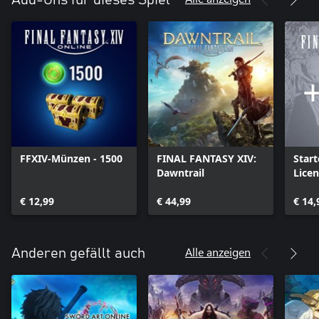
Add-Ons für dieses Spiel
FFXIV-Münzen - 1500
FINAL FANTASY XIV:
Start
Dawntrail
Lice
€ 12,99
€ 44,99
€ 14,
Alle anzeigen
Anderen gefällt auch