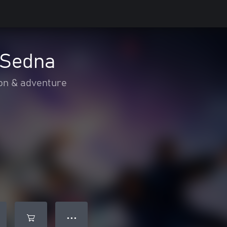
 Sedna
on & adventure
● ● ●