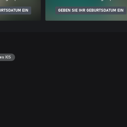
URTSDATUM EIN
GEBEN SIE IHR GEBURTSDATUM EIN
es X|S