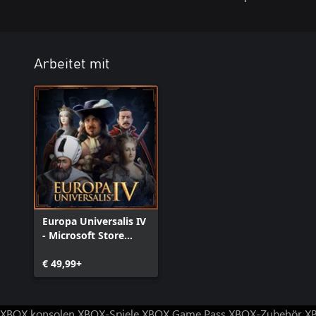
Arbeitet mit
Europa Universalis IV
- Microsoft Store
Edition
€ 49,99+
XBOX konsolen
XBOX-Spiele
XBOX Game Pass
XBOX-Zubehör
X