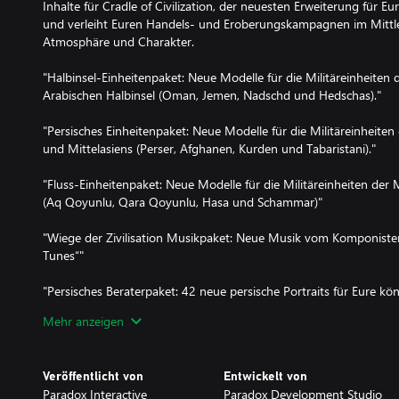
Inhalte für Cradle of Civilization, der neuesten Erweiterung für Eu
und verleiht Euren Handels- und Eroberungskampagnen im Mittl
Atmosphäre und Charakter.
"Halbinsel-Einheitenpaket: Neue Modelle für die Militäreinheiten
Arabischen Halbinsel (Oman, Jemen, Nadschd und Hedschas)."
"Persisches Einheitenpaket: Neue Modelle für die Militäreinheiten
und Mittelasiens (Perser, Afghanen, Kurden und Tabaristani)."
"Fluss-Einheitenpaket: Neue Modelle für die Militäreinheiten der
(Aq Qoyunlu, Qara Qoyunlu, Hasa und Schammar)"
"Wiege der Zivilisation Musikpaket: Neue Musik vom Komponiste
Tunes“"
"Persisches Beraterpaket: 42 neue persische Portraits für Eure kö
21 Frauen)"
Mehr anzeigen
"Muslimfrauen-Paket: 21 neue Frauenportraits für die muslimisc
Veröffentlicht von
Entwickelt von
Paradox Interactive
Paradox Development Studio