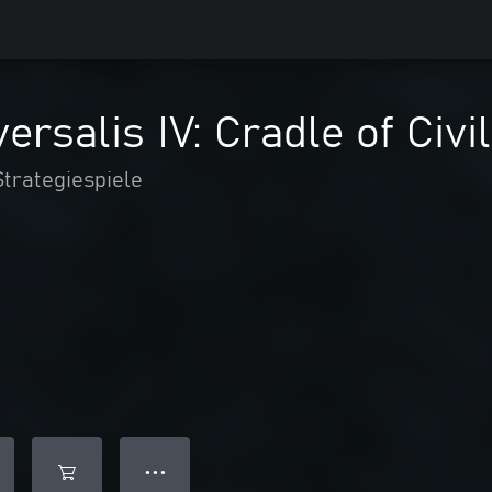
ersalis IV: Cradle of Civi
Strategiespiele
● ● ●