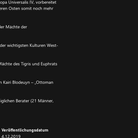
ropa Universalis IV, vorbereitet
eren Osten somit noch mehr
 der Mächte der
 der wichtigsten Kulturen West-
 Mächte des Tigris und Euphrats
n Kairi Blodeuyn – „Ottoman
niglichen Berater (21 Männer,
hen Nationen"
Veröffentlichungsdatum
4.12.2019