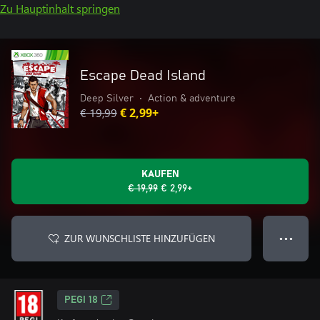
Zu Hauptinhalt springen
Escape Dead Island
Deep Silver
•
Action & adventure
€ 19,99
€ 2,99+
KAUFEN
€ 19,99
€ 2,99+
ZUR WUNSCHLISTE HINZUFÜGEN
● ● ●
PEGI 18