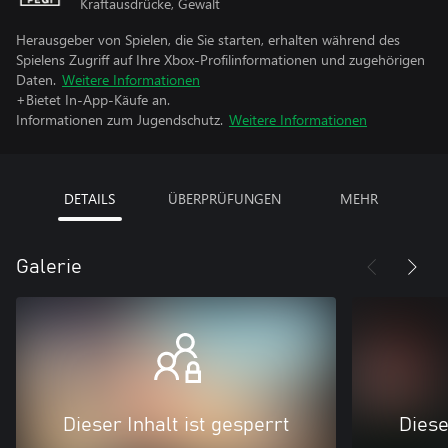
Kraftausdrücke, Gewalt
Herausgeber von Spielen, die Sie starten, erhalten während des
Spielens Zugriff auf Ihre Xbox-Profilinformationen und zugehörigen
Daten.
Weitere Informationen
+Bietet In-App-Käufe an.
Informationen zum Jugendschutz.
Weitere Informationen
DETAILS
ÜBERPRÜFUNGEN
MEHR
Galerie
Dieser Inhalt ist gesperrt
Diese