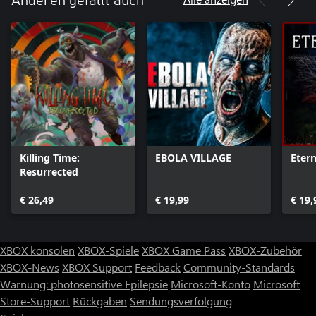
Anderen gefällt auch
Killing Time:
EBOLA VILLAGE
Etern
Resurrected
€ 26,49
€ 19,99
€ 19,
XBOX konsolen
XBOX-Spiele
XBOX Game Pass
XBOX-Zubehör
XBOX-News
XBOX Support
Feedback
Community-Standards
Warnung: photosensitive Epilepsie
Microsoft-Konto
Microsoft
Store-Support
Rückgaben
Sendungsverfolgung