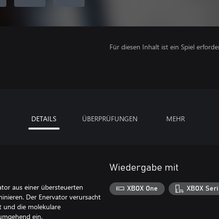
Für diesen Inhalt ist ein Spiel erforder
DETAILS
ÜBERPRÜFUNGEN
MEHR
Wiedergabe mit
tor aus einer übersteuerten
XBOX One
XBOX Seri
inieren. Der Enervator verursacht
zt und die molekulare
d umgehend ein.