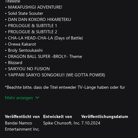
Titelliste
• MAKAFUSHIGI ADVENTURE!
• Solid State Scouter
• DAN DAN KOKORO HIKARETEKU
• PROLOGUE & SUBTITLE 1
• PROLOGUE & SUBTITLE 2
• CHA-LA HEAD-CHA-LA (Days of Battle)
• Orewa Kakarot
• Broly Sentoukaishi
• DRAGON BALL SUPER -BROLY- Theme
• Blizzard
• SAIKYOU NO FUSION
• YAPPARI SAIKYO SONGOKU!! (WE GOTTA POWER)
*Beachte bitte, dass die Titel entweder TV-Länge haben oder für
das Spiel gekürzt wurden.
Mehr anzeigen
Veröffentlicht von
Entwickelt von
Veröffentlichungsdatum
Bandai Namco
Spike Chunsoft, Inc.
7.10.2024
Entertainment Inc.