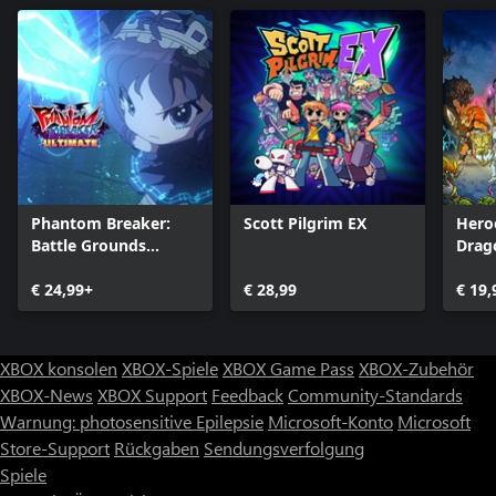
Phantom Breaker:
Scott Pilgrim EX
Hero
Battle Grounds
Drag
Ultimate
€ 24,99+
€ 28,99
€ 19,
XBOX konsolen
XBOX-Spiele
XBOX Game Pass
XBOX-Zubehör
XBOX-News
XBOX Support
Feedback
Community-Standards
Warnung: photosensitive Epilepsie
Microsoft-Konto
Microsoft
Store-Support
Rückgaben
Sendungsverfolgung
Spiele