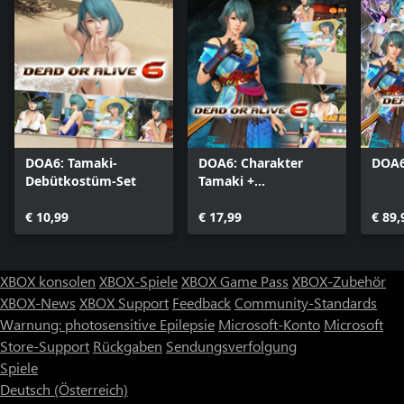
DOA6: Tamaki-
DOA6: Charakter
DOA6
Debütkostüm-Set
Tamaki +
Debütkostüm-Set
€ 10,99
€ 17,99
€ 89,
XBOX konsolen
XBOX-Spiele
XBOX Game Pass
XBOX-Zubehör
XBOX-News
XBOX Support
Feedback
Community-Standards
Warnung: photosensitive Epilepsie
Microsoft-Konto
Microsoft
Store-Support
Rückgaben
Sendungsverfolgung
Spiele
Deutsch (Österreich)