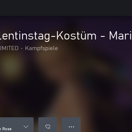
entinstag-Kostüm - Mar
IMITED
•
Kampfspiele
● ● ●
e Rose