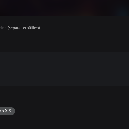
lich (separat erhältlich).
es X|S