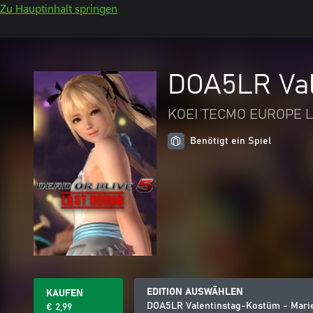
Zu Hauptinhalt springen
DOA5LR Val
KOEI TECMO EUROPE L
Benötigt ein Spiel
EDITION AUSWÄHLEN
KAUFEN
DOA5LR Valentinstag-Kostüm - Mari
€ 2,99