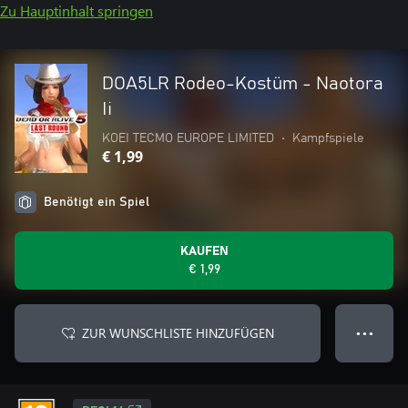
Zu Hauptinhalt springen
DOA5LR Rodeo-Kostüm - Naotora
Ii
KOEI TECMO EUROPE LIMITED
•
Kampfspiele
€ 1,99
Benötigt ein Spiel
KAUFEN
€ 1,99
ZUR WUNSCHLISTE HINZUFÜGEN
● ● ●