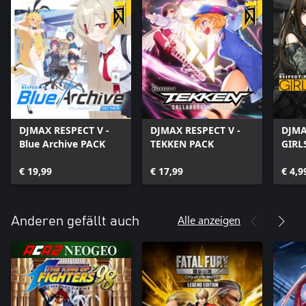
DJMAX RESPECT V -
DJMAX RESPECT V -
DJMA
Blue Archive PACK
TEKKEN PACK
GIRL
PACK
€ 19,99
€ 17,99
€ 4,9
Alle anzeigen
Anderen gefällt auch