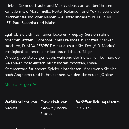
Erleben Sie neue Tracks und Musikvideos von weltberühmten
Künstlern wie Marshmello, Porter Robinson und Yukika sowie die
Rückkehr freundlicher Namen wie unter anderem BEXTER, ND
LEE, Paul Bazooka und Makou.
Egal, ob Sie sich nach einer lockeren Freeplay-Session sehnen
oder den letzten Highscore Ihres Freundes in Echtzeit knacken
möchten, DJMAX RESPECT V hat alles für Sie. Der „AIR-Modus“
ermöglicht es Ihnen, eine kontinuierliche, zufällige
Wiedergabeliste zu genießen, während der Sie wählen können, ob
Sie spielen oder einfach nur zuhören möchten, sowie
Kommentare für andere Spieler hinterlassen! Aber wenn Sie sich
nach Angeberei und Ruhm sehnen, werden die neuen „Online-
Modi“ Ihre Fähigkeiten auf die Probe stellen und Sie gegen
Mehr anzeigen
Freunde und Rivalen auf der ganzen Welt antreten lassen.
Mit Keyboard- und Controller-Unterstützung und einer
Veröffentlicht von
Entwickelt von
Veröffentlichungsdatum
umfangreichen Trackliste, die zahlreiche Genres wie Pop, Rock,
Neowiz
Neowiz / Rocky
7.7.2022
Electronic, Ambient, Jazz und sogar Easy Listening umfasst, lässt
Studio
DJMAX RESPECT V keine Wünsche für Rhythmusspieler offen!