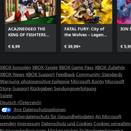
ACA2NEOGEO THE
FATAL FURY: City of
ION S
KING OF FIGHTERS
the Wolves – Legend
'98
Edition
€ 8,99
€ 39,99+
€ 5,9
XBOX konsolen
XBOX-Spiele
XBOX Game Pass
XBOX-Zubehör
XBOX-News
XBOX Support
Feedback
Community-Standards
Warnung: photosensitive Epilepsie
Microsoft-Konto
Microsoft
Store-Support
Rückgaben
Sendungsverfolgung
Spiele
Deutsch (Österreich)
Ihre Datenschutzoptionen
Verbraucherdatenschutz für Gesundheitsdaten
An Microsoft
wenden
Impressum
Datenschutz und Cookies
Cookies verwalten
Nutzungsbedingungen
Markenzeichen
Drittanbieterhinweise