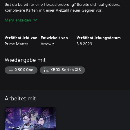
Bist du bereit für eine Herausforderung? Bereite dich auf größere,
komplexere Karten mit einer Vielzahl neuer Gegner vor.
Verbesserter Kampf
Mehr anzeigen
Du glaubst, du hast eine funktionierende Strategie für all deine
Kämpfe? Vielleicht solltest du das noch einmal überdenken. Mit
brandneuen Fertigkeiten und Waffen steht dir eine viel größere
Veröffentlicht von
Entwickelt von
Veröffentlichungsdatum
Bandbreite an Optionen zur Verfügung, um deine Gegner zu
Prime Matter
Arrowiz
3.8.2023
übertrumpfen.
Grenzenlose Herausforderungen
Das Ende des DLC ist bei Weitem noch nicht das Ende des Spiels.
Wiedergabe mit
Sobald du ihn abgeschlossen hast, schaltest du exklusive
Roguelike-Metasphären mit endlosen Ebenen und seltener Beute
XBOX One
XBOX Series X|S
Arbeitet mit