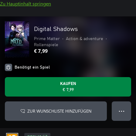
Zu Hauptinhalt springen
Digital Shadows
Prime Matter
•
Action & adventure
•
Rollenspiele
€ 7,99
Benötigt ein Spiel
KAUFEN
€ 7,99
ZUR WUNSCHLISTE HINZUFÜGEN
● ● ●