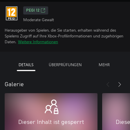
PEGI 12
Moderate Gewalt
Herausgeber von Spielen, die Sie starten, erhalten während des
Spielens Zugriff auf Ihre Xbox-Profilinformationen und zugehörigen
Daten.
Weitere Informationen
DETAILS
ÜBERPRÜFUNGEN
MEHR
Galerie
Dieser Inhalt ist gesperrt
Diese