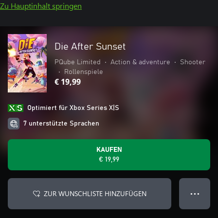
Zu Hauptinhalt springen
Die After Sunset
PQube Limited
•
Action & adventure
•
Shooter
•
Rollenspiele
€ 19,99
Optimiert für Xbox Series X|S
7 unterstützte Sprachen
KAUFEN
€ 19,99
ZUR WUNSCHLISTE HINZUFÜGEN
● ● ●