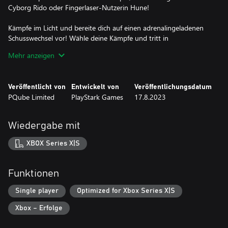
Cyborg Rido oder Fingerlaser-Nutzerin Hune!
Kämpfe im Licht und bereite dich auf einen adrenalingeladenen
Schusswechsel vor! Wähle deine Kämpfe und tritt in
sonnendurchfluteten Arenen gegen Murkors an, denn im
Mehr anzeigen
Schatten werden sie stärker!
Fünf kolossale Bosse! Jedes Level spielt in einer anderen Ära und
Veröffentlicht von
Entwickelt von
Veröffentlichungsdatum
wird von Horden von Murkors heimgesucht, deren bösartiger
PQube Limited
PlayStark Games
17.8.2023
Anführer dich bei jedem Durchgang im Sonnenuntergang
erwartet!
Wiedergabe mit
Jeder Durchgang ist anders! Die 19 Mission im Spiel gestalten
sich bei jedem neuen Durchgang anders. Bewahre einen kühlen
XBOX Series X|S
Kopf, Verteidiger! Hoffentlich ist das Glück auf deiner Seite ...
Experimentiere mit hunderten Kombinationen von Items.
Funktionen
Plündere Truhen und hole dir durch Missionen möglichst viele
Items. Wer weiß, auf welch verrückte und wundersame Weise sie
Single player
Optimized for Xbox Series X|S
zusammen funktionieren?
Xbox – Erfolge
Schalte durch Abschließen von Herausforderungen weitere