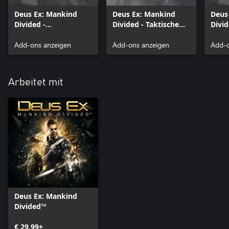
Deus Ex: Mankind
Deus Ex: Mankind
Deus
Divided -
Divided - Taktische
Divid
Gasgranaten-Pack
Ausrüstung
Betä
Add-ons anzeigen
Add-ons anzeigen
unit
Add-o
Arbeitet mit
Deus Ex: Mankind
Divided™
€ 29,99+