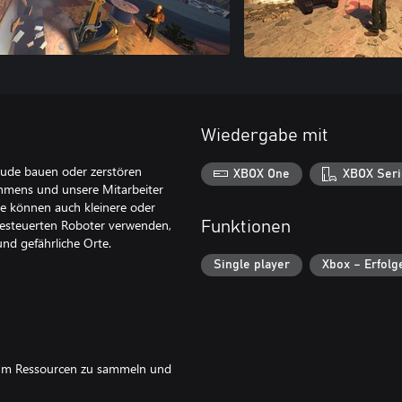
Wiedergabe mit
bäude bauen oder zerstören
XBOX One
XBOX Seri
ehmens und unsere Mitarbeiter
 können auch kleinere oder
gesteuerten Roboter verwenden,
Funktionen
nd gefährliche Orte.
Single player
Xbox – Erfolg
, um Ressourcen zu sammeln und