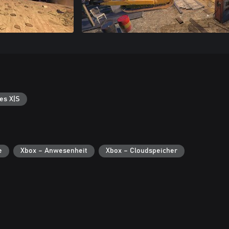
es X|S
e
Xbox – Anwesenheit
Xbox – Cloudspeicher