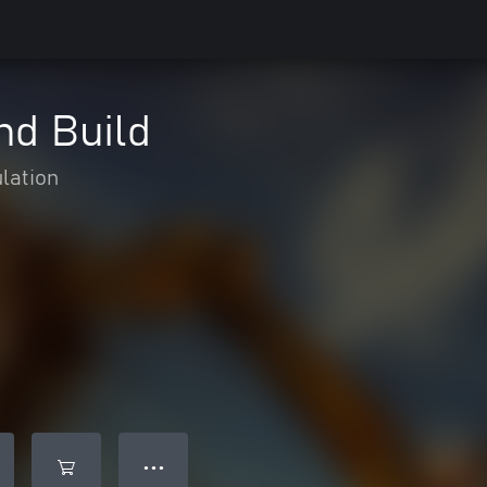
nd Build
lation
● ● ●