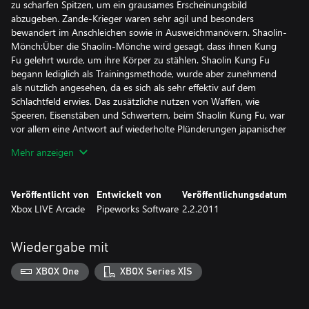
zu scharfen Spitzen, um ein grausames Erscheinungsbild
abzugeben. Zande-Krieger waren sehr agil und besonders
bewandert im Anschleichen sowie in Ausweichmanövern. Shaolin-
Mönch:Über die Shaolin-Mönche wird gesagt, dass ihnen Kung
Fu gelehrt wurde, um ihre Körper zu stählen. Shaolin Kung Fu
begann lediglich als Trainingsmethode, wurde aber zunehmend
als nützlich angesehen, da es sich als sehr effektiv auf dem
Schlachtfeld erwies. Das zusätzliche nutzen von Waffen, wie
Speeren, Eisenstäben und Schwertern, beim Shaolin Kung Fu, war
vor allem eine Antwort auf wiederholte Plünderungen japanischer
Piraten.Gefechtsmodus:Wähle bis zu vier Krieger aus und nutze
Mehr anzeigen
diese nacheinander im Kampf mit anderen Spielern.
Kriegerkämpfe gehen über eine Runde und der unterlegene
Krieger wird eliminiert. Der Sieger beginnt die nächste Runde mit
Veröffentlicht von
Entwickelt von
Veröffentlichungsdatum
dem Gesundheitsstand (und den Verletzungen), mit dem er die
Xbox LIVE Arcade
Pipeworks Software
2.2.2011
vorherige Runde beendet hat.
Wiedergabe mit
XBOX One
XBOX Series X|S