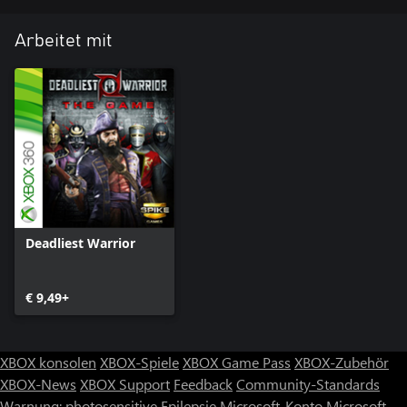
Arbeitet mit
Deadliest Warrior
€ 9,49+
XBOX konsolen
XBOX-Spiele
XBOX Game Pass
XBOX-Zubehör
XBOX-News
XBOX Support
Feedback
Community-Standards
Warnung: photosensitive Epilepsie
Microsoft-Konto
Microsoft