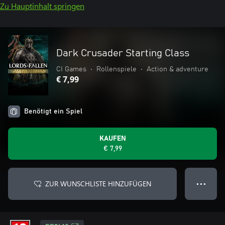
Zu Hauptinhalt springen
Dark Crusader Starting Class
CI Games
•
Rollenspiele
•
Action & adventure
€ 7,99
Benötigt ein Spiel
KAUFEN
€ 7,99
ZUR WUNSCHLISTE HINZUFÜGEN
● ● ●