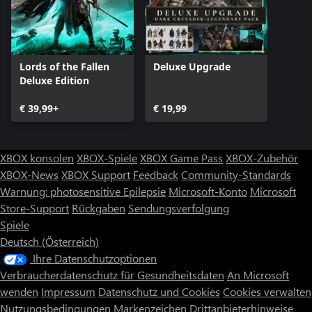
Lords of the Fallen
Deluxe Upgrade
Deluxe Edition
€ 39,99+
€ 19,99
XBOX konsolen
XBOX-Spiele
XBOX Game Pass
XBOX-Zubehör
XBOX-News
XBOX Support
Feedback
Community-Standards
Warnung: photosensitive Epilepsie
Microsoft-Konto
Microsoft
Store-Support
Rückgaben
Sendungsverfolgung
Spiele
Deutsch (Österreich)
Ihre Datenschutzoptionen
Verbraucherdatenschutz für Gesundheitsdaten
An Microsoft
wenden
Impressum
Datenschutz und Cookies
Cookies verwalten
Nutzungsbedingungen
Markenzeichen
Drittanbieterhinweise