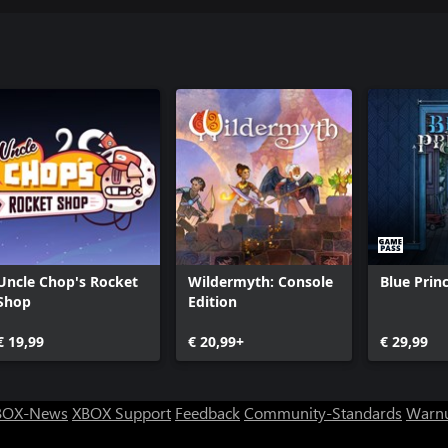
Uncle Chop's Rocket
Wildermyth: Console
Blue Prin
Shop
Edition
€ 19,99
€ 20,99+
€ 29,99
BOX-News
XBOX Support
Feedback
Community-Standards
Warnu