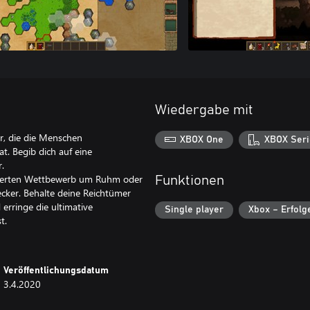
Wiedergabe mit
r, die die Menschen
XBOX One
XBOX Seri
t. Begib dich auf eine
.
bitterten Wettbewerb um Ruhm oder
Funktionen
cker. Behalte deine Reichtümer
 erringe die ultimative
Single player
Xbox – Erfolg
t.
Veröffentlichungsdatum
3.4.2020