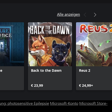
Alle anzeigen
ce
Back to the Dawn
Reus 2
€ 23,99
€ 24,99+
ng: photosensitive Epilepsie
Microsoft-Konto
Microsoft Store-