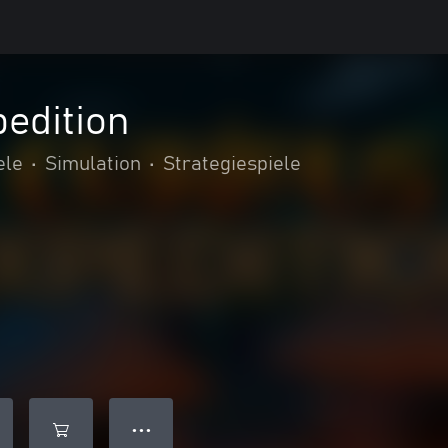
edition
ele
•
Simulation
•
Strategiespiele
● ● ●