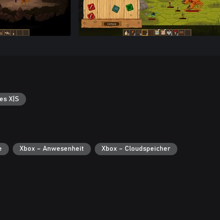
es X|S
e
Xbox – Anwesenheit
Xbox – Cloudspeicher