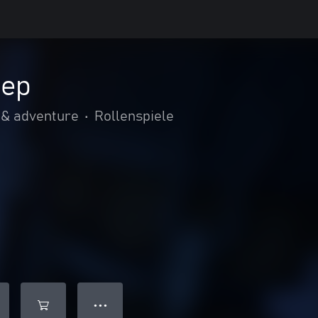
eep
 & adventure
•
Rollenspiele
● ● ●