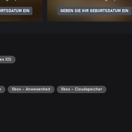
URTSDATUM EIN
GEBEN SIE IHR GEBURTSDATUM EIN
es X|S
e
Xbox – Anwesenheit
Xbox – Cloudspeicher