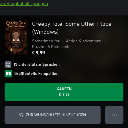
Zu Hauptinhalt springen
Creepy Tale: Some Other Place
(Windows)
Sometimes You
•
Action & adventure
•
Puzzle- & Ratespiele
€ 9,99
13 unterstützte Sprachen
Größtenteils kompatibel
KAUFEN
€ 9,99
ZUR WUNSCHLISTE HINZUFÜGEN
● ● ●