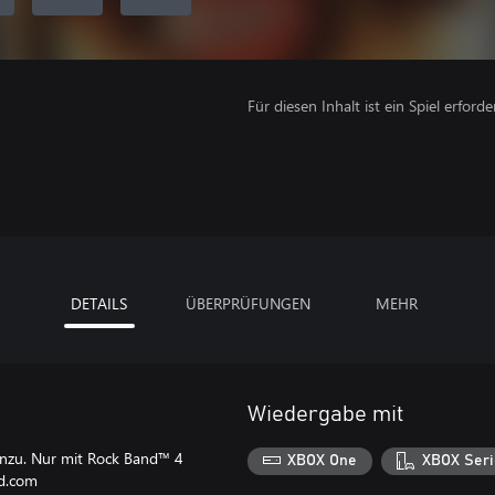
Für diesen Inhalt ist ein Spiel erforder
DETAILS
ÜBERPRÜFUNGEN
MEHR
Wiedergabe mit
inzu. Nur mit Rock Band™ 4
XBOX One
XBOX Seri
nd.com