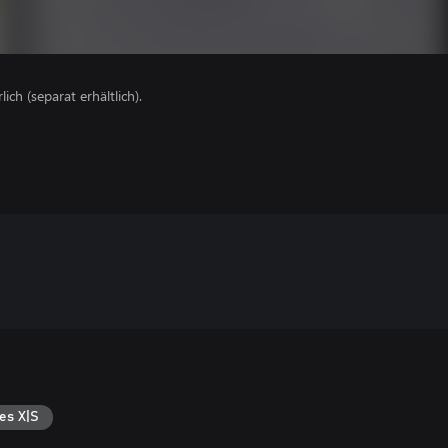
lich (separat erhältlich).
es X|S