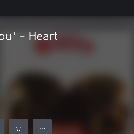
ou" - Heart
● ● ●