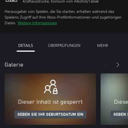
Kraftausdrücke, Konsum von Alkohol/Tabak
Herausgeber von Spielen, die Sie starten, erhalten während des
Spielens Zugriff auf Ihre Xbox-Profilinformationen und zugehörigen
Daten.
Weitere Informationen
DETAILS
ÜBERPRÜFUNGEN
MEHR
Galerie
Dieser Inhalt ist gesperrt
Diese
GEBEN SIE IHR GEBURTSDATUM EIN
GEBEN 