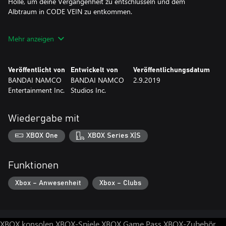
Hölle, um deine Vergangenheit zu entschlüsseln und dem
Albtraum in CODE VEIN zu entkommen.
Angesichts des sicheren Todes erheben wir uns.
Mehr anzeigen
Veröffentlicht von
Entwickelt von
Veröffentlichungsdatum
BANDAI NAMCO
BANDAI NAMCO
2.9.2019
Entertainment Inc.
Studios Inc.
Wiedergabe mit
XBOX One
XBOX Series X|S
Funktionen
Xbox – Anwesenheit
Xbox – Clubs
XBOX konsolen
XBOX-Spiele
XBOX Game Pass
XBOX-Zubehör