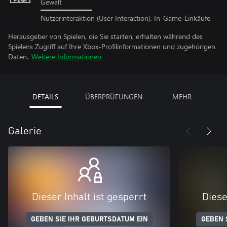
Gewalt
Nutzerinteraktion (User Interaction), In-Game-Einkäufe
Herausgeber von Spielen, die Sie starten, erhalten während des
Spielens Zugriff auf Ihre Xbox-Profilinformationen und zugehörigen
Daten.
Weitere Informationen
DETAILS
ÜBERPRÜFUNGEN
MEHR
Galerie
Dieser Inhalt ist gesperrt
Diese
GEBEN SIE IHR GEBURTSDATUM EIN
GEBEN 