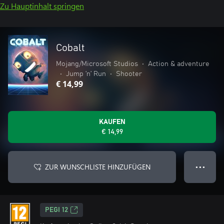
Zu Hauptinhalt springen
Cobalt
Mojang/Microsoft Studios
•
Action & adventure
•
Jump ’n’ Run
•
Shooter
€ 14,99
KAUFEN
€ 14,99
ZUR WUNSCHLISTE HINZUFÜGEN
● ● ●
PEGI 12