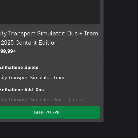
ity Transport Simulator: Bus + Tram
 2025 Content Edition
 99,99+
Enthaltene Spiele
City Transport Simulator: Tram
Enthaltene Add-Ons
City Transport Simulator: Bus - Upgrade
Module (für CTS: Tram Besitzer)
GEHE ZU SPIEL
City Transport Simulator - Bus DLC: MAN
Lion's City A23
City Transport Simulator - Bus DLC:
Gräf/Steyr NG235