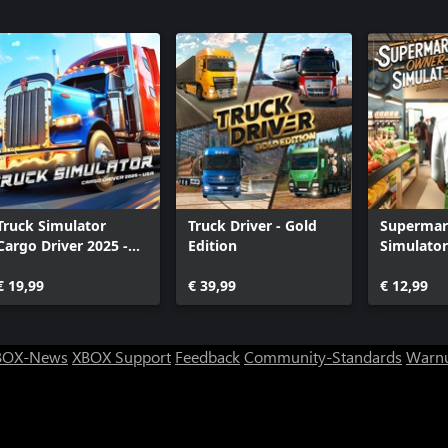
City Transport Simulator - Bus DLC: MAN
Lion's City A47 & A26
Truck Simulator
Truck Driver - Gold
Supermar
Cargo Driver 2025 -
Edition
Simulator
USA
€ 19,99
€ 39,99
€ 12,99
BOX-News
XBOX Support
Feedback
Community-Standards
Warnu