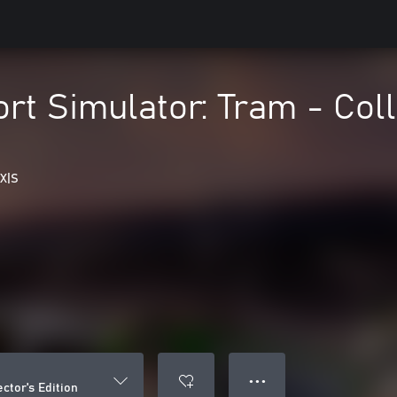
ort Simulator: Tram - Coll
 X|S
● ● ●
ector's Edition