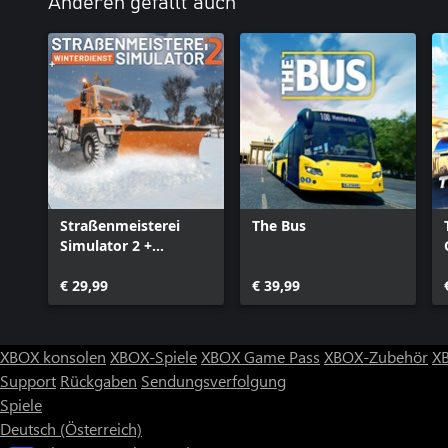
Anderen gefällt auch
Straßenmeisterei
The Bus
Simulator 2 +
Winterdienst
€ 29,99
€ 39,99
XBOX konsolen
XBOX-Spiele
XBOX Game Pass
XBOX-Zubehör
X
Support
Rückgaben
Sendungsverfolgung
Spiele
Deutsch (Österreich)