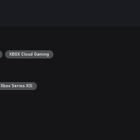
XBOX Cloud Gaming
 Xbox Series X|S