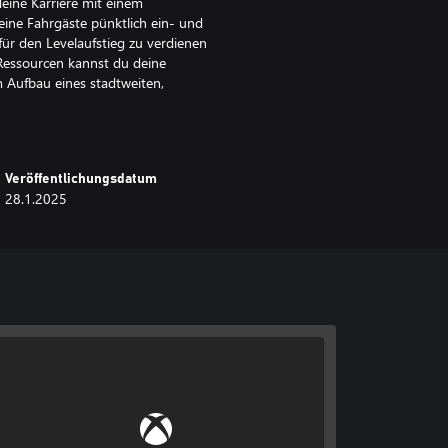
eine Karriere mit einem
ine Fahrgäste pünktlich ein- und
ür den Levelaufstieg zu verdienen
 Ressourcen kannst du deine
 Aufbau eines stadtweiten,
Veröffentlichungsdatum
eine entspannte Straßenbahnfahrt.
28.1.2025
alitätsnahe Straßenbahnphysik.
deine Fahrgäste nach deinen
halte dich an die Fahrpläne: ein
ndliche Stadt, in der historischer
iges, effizientes
die von Wahrzeichen wie der
Erbe von Tramau verkörpert.