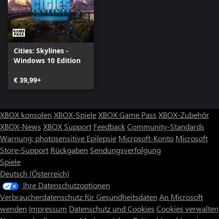
Cities: Skylines -
Windows 10 Edition
€ 39,99+
XBOX konsolen
XBOX-Spiele
XBOX Game Pass
XBOX-Zubehör
XBOX-News
XBOX Support
Feedback
Community-Standards
Warnung: photosensitive Epilepsie
Microsoft-Konto
Microsoft
Store-Support
Rückgaben
Sendungsverfolgung
Spiele
Deutsch (Österreich)
Ihre Datenschutzoptionen
Verbraucherdatenschutz für Gesundheitsdaten
An Microsoft
wenden
Impressum
Datenschutz und Cookies
Cookies verwalten