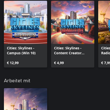
Cities: Skylines -
Cities: Skylines -
Citie
Campus (Win 10)
Content Creator
Radio
Pack: University City
(Win 
€ 12,99
(Win 10)
€ 4,99
€ 7,9
Arbeitet mit