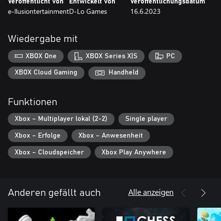
Veröffentlicht von
Entwickelt von
Veröffentlichungsdatum
e-llusiontertainment
D-Lo Games
16.6.2023
Wiedergabe mit
XBOX One
XBOX Series X|S
PC
XBOX Cloud Gaming
Handheld
Funktionen
Xbox – Multiplayer lokal (2-2)
Single player
Xbox – Erfolge
Xbox – Anwesenheit
Xbox – Cloudspeicher
Xbox Play Anywhere
Alle anzeigen
Anderen gefällt auch