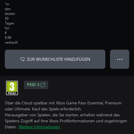
*in
den
letzten
30
Tagen
für
€
9,99
verkauft
ZUR WUNSCHLISTE HINZUFÜGEN
● ● ●
PEGI 3
Über die Cloud spielbar mit Xbox Game Pass Essential, Premium
oder Ultimate. Kauf des Spiels erforderlich.
Herausgeber von Spielen, die Sie starten, erhalten während des
Spielens Zugriff auf Ihre Xbox-Profilinformationen und zugehörigen
Daten.
Weitere Informationen