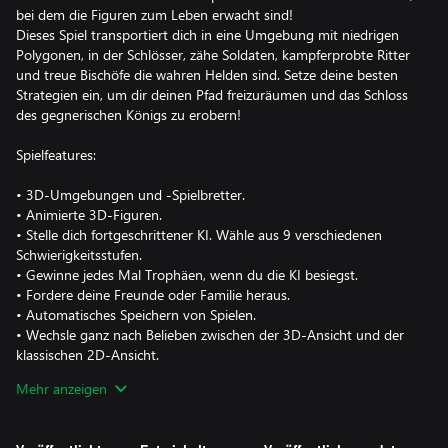
bei dem die Figuren zum Leben erwacht sind!
Dieses Spiel transportiert dich in eine Umgebung mit niedrigen
Polygonen, in der Schlösser, zähe Soldaten, kampferprobte Ritter
und treue Bischöfe die wahren Helden sind. Setze deine besten
Strategien ein, um dir deinen Pfad freizuräumen und das Schloss
des gegnerischen Königs zu erobern!
Spielfeatures:
• 3D-Umgebungen und -Spielbretter.
• Animierte 3D-Figuren.
• Stelle dich fortgeschrittener KI. Wähle aus 9 verschiedenen
Schwierigkeitsstufen.
• Gewinne jedes Mal Trophäen, wenn du die KI besiegst.
• Fordere deine Freunde oder Familie heraus.
• Automatisches Speichern von Spielen.
• Wechsle ganz nach Belieben zwischen der 3D-Ansicht und der
klassischen 2D-Ansicht.
• Wähle frei, ob es in der Umgebung in deinem Szenario Tag oder
Mehr anzeigen
Nacht sein soll.
• Verwende ein Buch für Eröffnungen und/oder Endspieltabellen
für die KI.