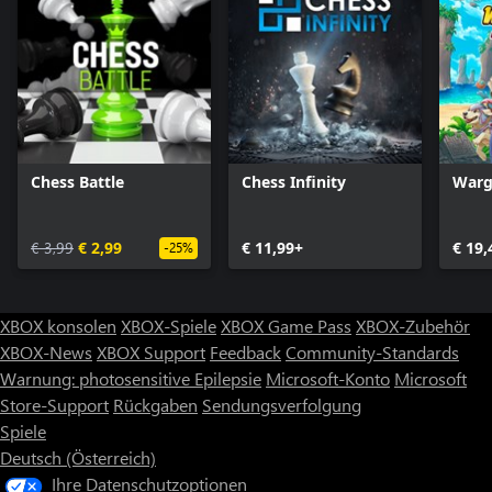
Chess Battle
Chess Infinity
Warg
€ 3,99
€ 2,99
€ 11,99+
€ 19,
-25%
XBOX konsolen
XBOX-Spiele
XBOX Game Pass
XBOX-Zubehör
XBOX-News
XBOX Support
Feedback
Community-Standards
Warnung: photosensitive Epilepsie
Microsoft-Konto
Microsoft
Store-Support
Rückgaben
Sendungsverfolgung
Spiele
Deutsch (Österreich)
Ihre Datenschutzoptionen