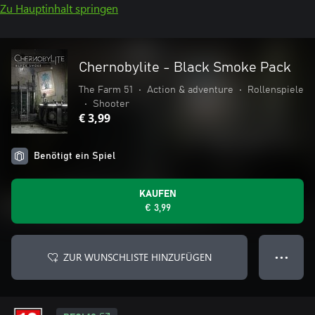
Zu Hauptinhalt springen
Chernobylite - Black Smoke Pack
The Farm 51
•
Action & adventure
•
Rollenspiele
•
Shooter
€ 3,99
Benötigt ein Spiel
KAUFEN
€ 3,99
ZUR WUNSCHLISTE HINZUFÜGEN
● ● ●