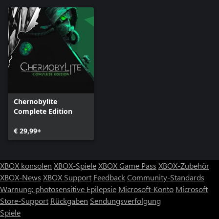
Chernobylite
Complete Edition
€ 29,99+
XBOX konsolen
XBOX-Spiele
XBOX Game Pass
XBOX-Zubehör
XBOX-News
XBOX Support
Feedback
Community-Standards
Warnung: photosensitive Epilepsie
Microsoft-Konto
Microsoft
Store-Support
Rückgaben
Sendungsverfolgung
Spiele