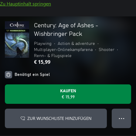
Zu Hauptinhalt springen
Century: Age of Ashes -
Wishbringer Pack
Playwing
•
Action & adventure
•
Multiplayer-Onlinekampfarena
•
Shooter
•
Renn- & Flugspiele
€ 15,99
Benötigt ein Spiel
KAUFEN
€ 15,99
ZUR WUNSCHLISTE HINZUFÜGEN
● ● ●