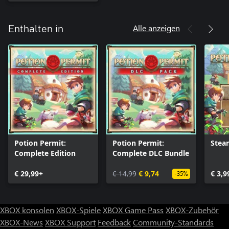
Alle anzeigen
Enthalten in
Potion Permit:
Potion Permit:
Stea
Complete Edition
Complete DLC Bundle
€ 29,99+
€ 14,99
€ 9,74
€ 3,9
-35%
XBOX konsolen
XBOX-Spiele
XBOX Game Pass
XBOX-Zubehör
XBOX-News
XBOX Support
Feedback
Community-Standards