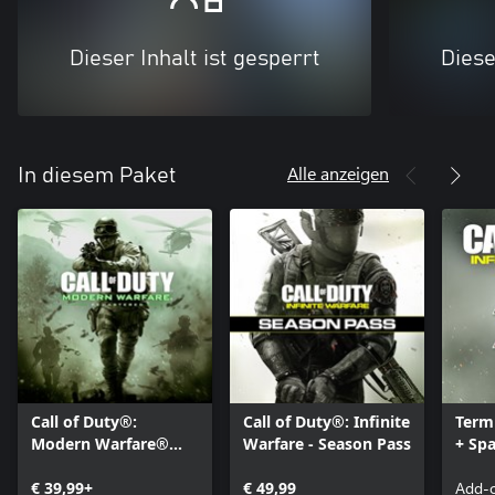
Dieser Inhalt ist gesperrt
Diese
Alle anzeigen
In diesem Paket
Call of Duty®:
Call of Duty®: Infinite
Term
Modern Warfare®
Warfare - Season Pass
+ Sp
Remastered
€ 39,99+
€ 49,99
Add-o