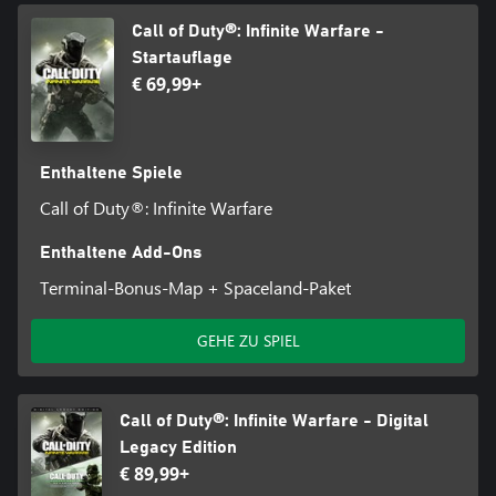
DUTY, MODERN WARFARE, CALL OF DUTY MODERN WARFARE,
Call of Duty®: Infinite Warfare -
CALL OF DUTY INFINITE WARFARE sind Warenzeichen von
Startauflage
Activision Publishing, Inc.
€ 69,99+
Enthaltene Spiele
Call of Duty®: Infinite Warfare
Enthaltene Add-Ons
Terminal-Bonus-Map + Spaceland-Paket
GEHE ZU SPIEL
Call of Duty®: Infinite Warfare - Digital
Legacy Edition
€ 89,99+