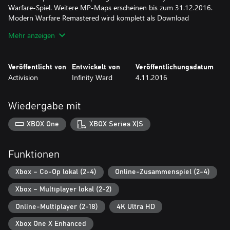
Warfare-Spiel. Weitere MP-Maps erscheinen bis zum 31.12.2016.
Modern Warfare Remastered wird komplett als Download
veröffentlicht. Eine Internetverbindung wird vorausgesetzt.
Mehr anzeigen
Weitere Informationen sind auf www.callofduty.com/MWR_FAQ
erhältlich.
Veröffentlicht von
Entwickelt von
Veröffentlichungsdatum
SEASON PASS ANGEBOT: Sie erhalten beim Kauf 10 seltene
Activision
Infinity Ward
4.11.2016
Vorratslieferungen sowie 1.000 Bonus-Schrott zum Fertigen
neuer Prototypwaffen.
Wiedergabe mit
Infinite Warfare bietet drei einzigartige Spielmodi: Kampagne,
Mehrspieler und Zombies.
XBOX One
XBOX Series X|S
In der Kampagne schlüpfen die Spieler in die Rolle von Captain
Reyes, einem zum Kommandanten aufgestiegenen Kampfpiloten,
Funktionen
der die restlichen Koalitionsstreitkräfte gegen einen skrupellosen
Feind anführen muss. Dabei gilt es, die tödlichen, extremen
Xbox – Co-Op lokal (2-4)
Online-Zusammenspiel (2-4)
Bedingungen im All zu überleben.
Xbox – Multiplayer lokal (2-2)
Der Mehrspieler-Modus von Infinite Warfare ist mit dem
Online-Multiplayer (2-18)
4K Ultra HD
flüssigen Bewegungssystem, spielerfokussierten Mapdesign,
neuen Kampfrüstungs-System und tiefgehenden Anpassungen
Xbox One X Enhanced