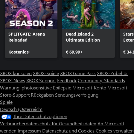
SPLITGATE: Arena
Dead Island 2
Stars
Reloaded
Ultimate Edition
Exte
Kostenlos+
€ 69,99+
€ 34,
XBOX konsolen
XBOX-Spiele
XBOX Game Pass
XBOX-Zubehör
XBOX-News
XBOX Support
Feedback
Community-Standards
Warnung: photosensitive Epilepsie
Microsoft-Konto
Microsoft
Store-Support
Rückgaben
Sendungsverfolgung
Spiele
Deutsch (Österreich)
Ihre Datenschutzoptionen
Verbraucherdatenschutz für Gesundheitsdaten
An Microsoft
wenden
Impressum
Datenschutz und Cookies
Cookies verwalten