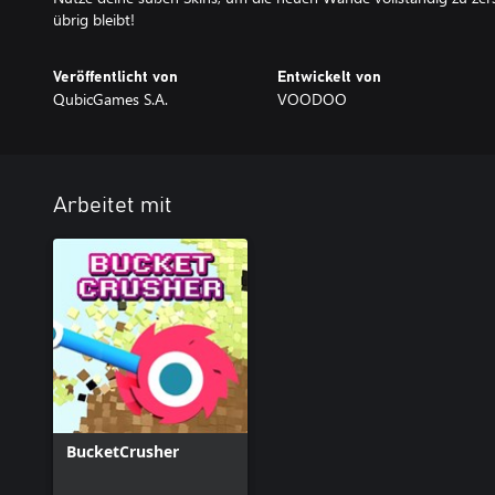
übrig bleibt!
Veröffentlicht von
Entwickelt von
QubicGames S.A.
VOODOO
Arbeitet mit
BucketCrusher