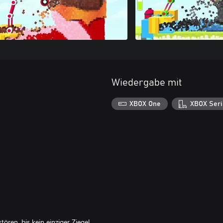
Wiedergabe mit
XBOX One
XBOX Seri
ören, bis kein einziger Ziegel