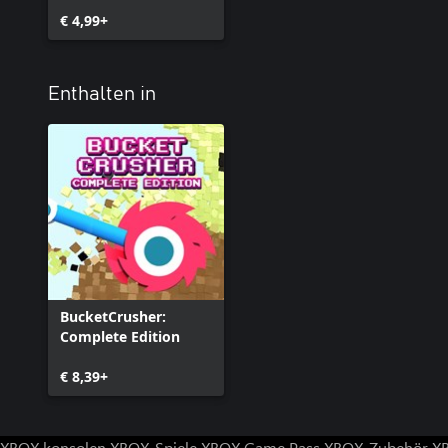
€ 4,99+
Enthalten in
BucketCrusher:
Complete Edition
€ 8,39+
XBOX konsolen
XBOX-Spiele
XBOX Game Pass
XBOX-Zubehör
X