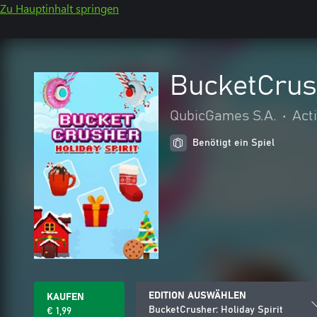
Zu Hauptinhalt springen
BucketCrush
QubicGames S.A.
•
Act
Benötigt ein Spiel
EDITION AUSWÄHLEN
KAUFEN
BucketCrusher: Holiday Spirit
€ 1,99