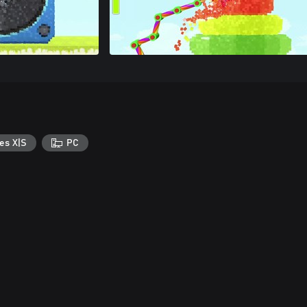
es X|S
PC