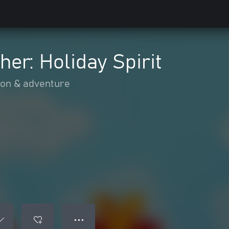
er: Holiday Spirit
ion & adventure
● ● ●