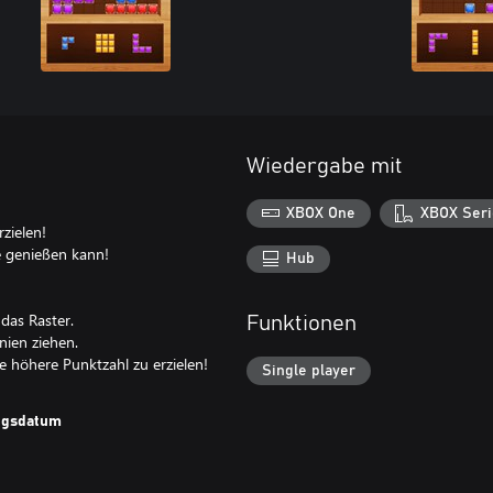
Wiedergabe mit
XBOX One
XBOX Seri
zielen!
lie genießen kann!
Hub
 das Raster.
Funktionen
inien ziehen.
Single player
ungsdatum