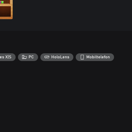
es X|S
PC
HoloLens
Mobiltelefon