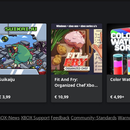
Suikaiju
Fit And Fry:
Color Wat
Organized Chef Xbox
+ Windows Bundle
€ 3,99
€ 10,99
€ 4,99+
BOX-News
XBOX Support
Feedback
Community-Standards
Warnu