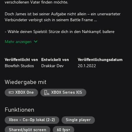
verschollenen Vater finden möchte.
Doch James ist bei seiner Aufgabe nicht allein – ein unerwarteter
Verbündeter verbirgt sich in seinem Battle Frame …
- Wähle deinen Spielstil: Stürze dich in den Nahkampf, ballere
nach Belieben, feuere Raketenhagel auf deine Gegner oder
Mehr anzeigen
verwende die speziellen Kräfte deines Kampfanzugs, um
knallharte Showdowns zu überleben.
- Nimm deine Gegner mit brutalen Moves auseinander.
Veröffentlicht von
Entwickelt von
Veröffentlichungsdatum
- Verbessere deinen Battle Frame mit neuen Kräften und
Blowfish Studios
Drakkar Dev
20.1.2022
erweitere deinen Fähigkeitsbaum.
- Setze die Battle Frame-Drohne ein, um deine Kampf- und
Erkundungsfähigkeiten in der Einzelspieler-Kampagne zu
Wiedergabe mit
erweitern.
- Lokaler Koop-Modus: Der Battle Frame und dessen Drohne
XBOX One
XBOX Series X|S
Funktionen
Xbox – Co-Op lokal (2-2)
Single player
Shared/split screen
60 fps+