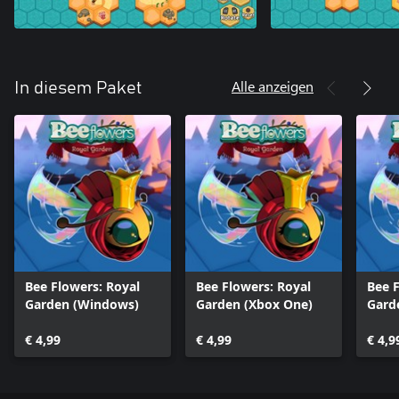
Alle anzeigen
In diesem Paket
Bee Flowers: Royal
Bee Flowers: Royal
Bee F
Garden (Windows)
Garden (Xbox One)
Gard
€ 4,99
€ 4,99
€ 4,9