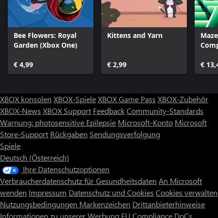
Bee Flowers: Royal
Kittens and Yarn
Maze:
Garden (Xbox One)
Comp
€ 4,99
€ 2,99
€ 13,
XBOX konsolen
XBOX-Spiele
XBOX Game Pass
XBOX-Zubehör
XBOX-News
XBOX Support
Feedback
Community-Standards
Warnung: photosensitive Epilepsie
Microsoft-Konto
Microsoft
Store-Support
Rückgaben
Sendungsverfolgung
Spiele
Deutsch (Österreich)
Ihre Datenschutzoptionen
Verbraucherdatenschutz für Gesundheitsdaten
An Microsoft
wenden
Impressum
Datenschutz und Cookies
Cookies verwalten
Nutzungsbedingungen
Markenzeichen
Drittanbieterhinweise
Informationen zu unserer Werbung
EU Compliance DoCs