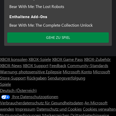
Bear With Me: The Lost Robots
Enthaltene Add-Ons
Bear With Me: The Complete Collection Unlock
GEHE ZU SPIEL
XBOX konsolen
XBOX-Spiele
XBOX Game Pass
XBOX-Zubehör
XBOX-News
XBOX Support
Feedback
Community-Standards
Warnung: photosensitive Epilepsie
Microsoft-Konto
Microsoft
Store-Support
Rückgaben
Sendungsverfolgung
Spiele
Deutsch (Österreich)
Ihre Datenschutzoptionen
Verbraucherdatenschutz für Gesundheitsdaten
An Microsoft
wenden
Impressum
Datenschutz und Cookies
Cookies verwalten
Nutzungsbedingungen
Markenzeichen
Drittanbieterhinweise