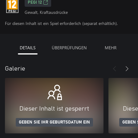
PEGI 12
Gewalt, Kraftausdrücke
Für diesen Inhalt ist ein Spiel erforderlich (separat erhältlich).
DETAILS
ÜBERPRÜFUNGEN
MEHR
Galerie
Dieser Inhalt ist gesperrt
Diese
GEBEN SIE IHR GEBURTSDATUM EIN
GEBEN 