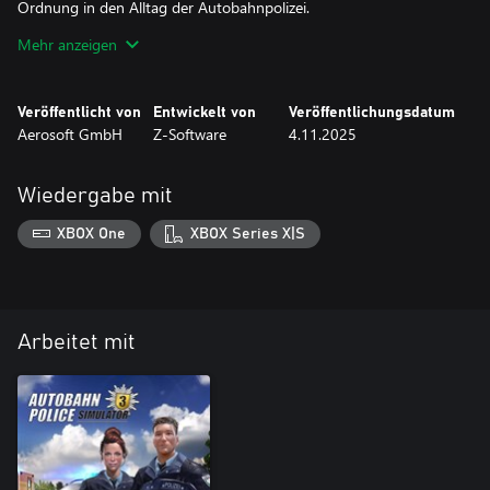
Ordnung in den Alltag der Autobahnpolizei.
Mehr anzeigen
FEATURES:
Veröffentlicht von
Entwickelt von
Veröffentlichungsdatum
Neues Ausrüstungs-Feature: Die Radarfalle für deinen Polizeivan
Aerosoft GmbH
Z-Software
4.11.2025
Realistische Überwachung von Geschwindigkeitsverstößen
Wiedergabe mit
Taktisches Platzieren an unterschiedlichen Einsatzorten
XBOX One
XBOX Series X|S
Auswertung von Beweisfotos und konsequente Strafverfolgung
Noch mehr Abwechslung im Alltag der Autobahnpolizei
Mach die Autobahn sicherer – mit dem Radarfalle-DLC wird jeder
Arbeitet mit
Raser geblitzt!