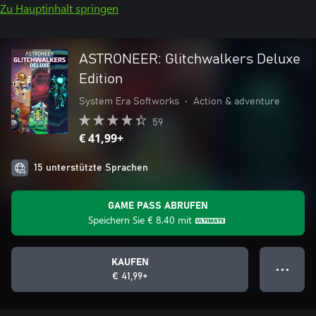
Zu Hauptinhalt springen
ASTRONEER: Glitchwalkers Deluxe
Edition
System Era Softworks
•
Action & adventure
59
€ 41,99+
15 unterstützte Sprachen
GAME PASS ABRUFEN
Speichern Sie
€ 8,40
mit
KAUFEN
● ● ●
€ 41,99+