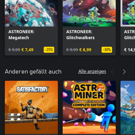
ASTRONEER:
ASTRONEER:
ASTR
Megatech
Glitchwalkers
Glit
Mega
€ 9,99
€ 7,49
€ 9,99
€ 6,99
€ 14,
-25%
-30%
Alle anzeigen
Anderen gefällt auch