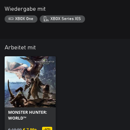
Wiedergabe mit
XBOX One
XBOX Series X|S
Arbeitet mit
MONSTER HUNTER:
WORLD™
€ 19,99
€ 7,99+
-60%