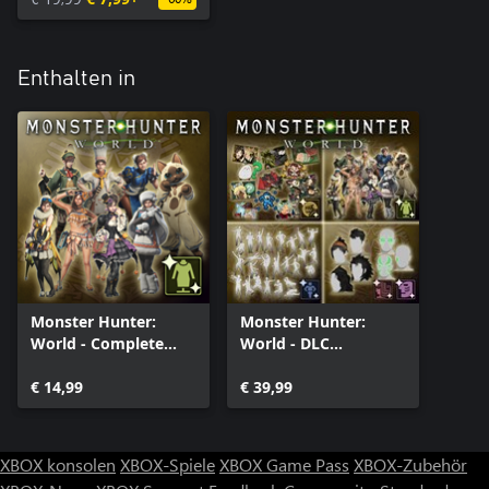
Enthalten in
Monster Hunter:
Monster Hunter:
World - Complete
World - DLC
Handler Costume
Collection
Pack
€ 14,99
€ 39,99
XBOX konsolen
XBOX-Spiele
XBOX Game Pass
XBOX-Zubehör