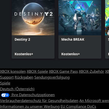
Destiny 2
Mecha BREAK
Kostenlos+
Kostenlos+
XBOX konsolen
XBOX-Spiele
XBOX Game Pass
XBOX-Zubehör
X
Support
Rückgaben
Sendungsverfolgung
Spiele
Deutsch (Österreich)
Ihre Datenschutzoptionen
Verbraucherdatenschutz für Gesundheitsdaten
An Microsoft we
Informationen zu unserer Werbung
EU Compliance DoCs