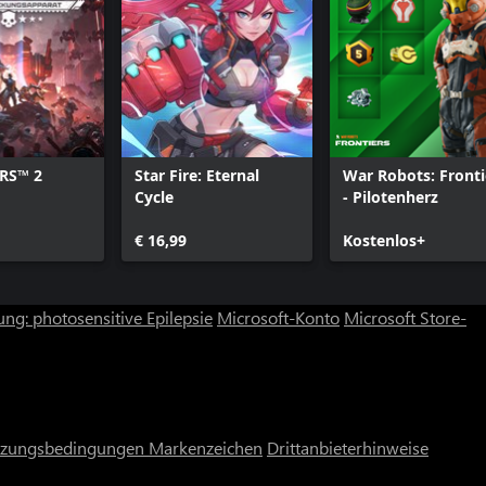
RS™ 2
Star Fire: Eternal
War Robots: Fronti
Cycle
- Pilotenherz
€ 16,99
Kostenlos+
ng: photosensitive Epilepsie
Microsoft-Konto
Microsoft Store-
zungsbedingungen
Markenzeichen
Drittanbieterhinweise