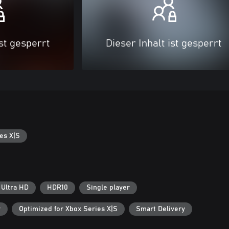
ist gesperrt
Dieser Inhalt ist gesperrt
es X|S
 Ultra HD
HDR10
Single player
r
Optimized for Xbox Series X|S
Smart Delivery