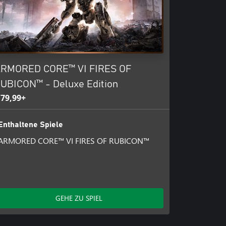
RMORED CORE™ VI FIRES OF
UBICON™ - Deluxe Edition
 79,99+
Enthaltene Spiele
ARMORED CORE™ VI FIRES OF RUBICON™
GEHE ZU SPIEL