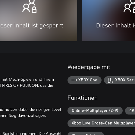
eser Inhalt ist gesperrt
Dieser Inhalt 
Wiedergabe mit
g mit Mech-Spielen und ihrem
XBOX One
XBOX Seri
 FIRES OF RUBICON, das die
Funktionen
 nutzen dabei die riesigen Level
Online-Multiplayer (2-9)
4K
einen Sieg davonzutragen.
Xbox Live Cross-Gen Multiplaye
n Spielstilen eigenen. Die Auswahl