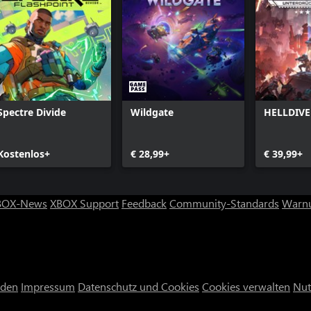
Spectre Divide
Wildgate
HELLDIVE
Kostenlos+
€ 28,99+
€ 39,99+
BOX-News
XBOX Support
Feedback
Community-Standards
Warnu
nden
Impressum
Datenschutz und Cookies
Cookies verwalten
Nut