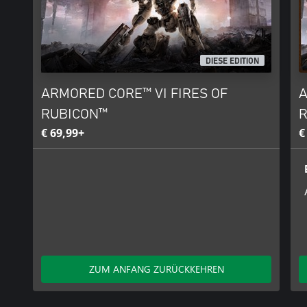
DIESE EDITION
ARMORED CORE™ VI FIRES OF
A
RUBICON™
R
€ 69,99+
€
ZUM ANFANG ZURÜCKKEHREN