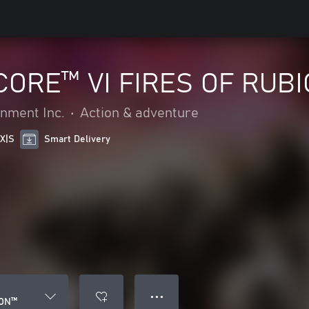
ORE™ VI FIRES OF RUB
nment Inc.
•
Action & adventure
 X|S
Smart Delivery
● ● ●
CON™