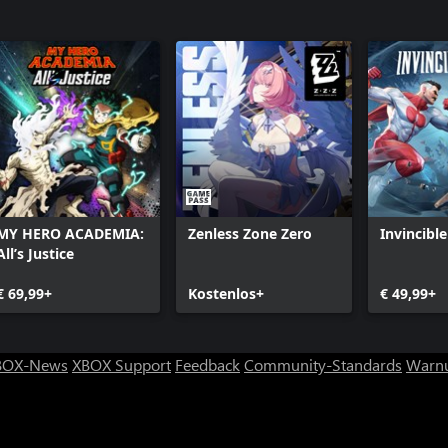
MY HERO ACADEMIA:
Zenless Zone Zero
Invincible
All’s Justice
€ 69,99+
Kostenlos+
€ 49,99+
BOX-News
XBOX Support
Feedback
Community-Standards
Warnu