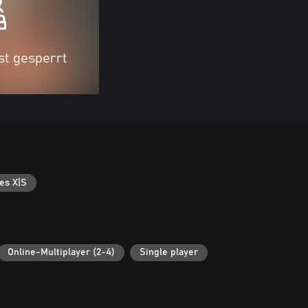
ist gesperrt
es X|S
Online-Multiplayer (2-4)
Single player