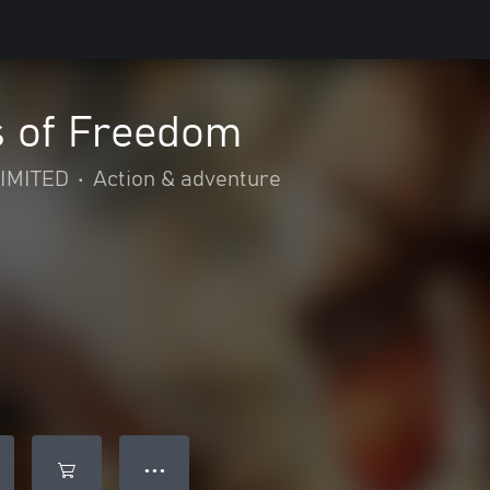
s of Freedom
IMITED
•
Action & adventure
● ● ●