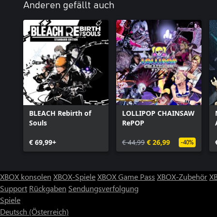
Anderen gefällt auch
BLEACH Rebirth of
LOLLIPOP CHAINSAW
Souls
RePOP
€ 69,99+
€ 44,99
€ 26,99
-40%
XBOX konsolen
XBOX-Spiele
XBOX Game Pass
XBOX-Zubehör
X
Support
Rückgaben
Sendungsverfolgung
Spiele
Deutsch (Österreich)