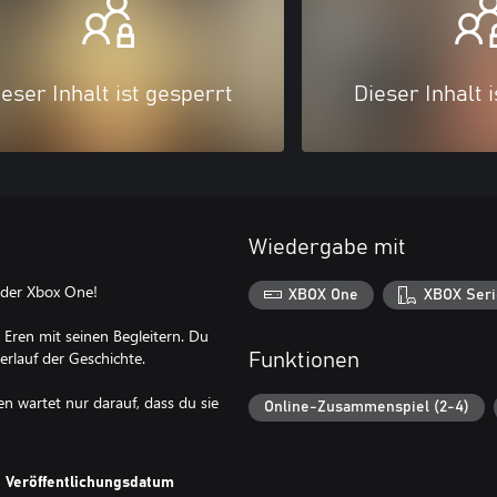
eser Inhalt ist gesperrt
Dieser Inhalt 
Wiedergabe mit
f der Xbox One!
XBOX One
XBOX Seri
Eren mit seinen Begleitern. Du
rlauf der Geschichte.
Funktionen
n wartet nur darauf, dass du sie
Online-Zusammenspiel (2-4)
Veröffentlichungsdatum