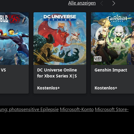
Alle anzeigen
 VS
DC Universe Online
Genshin Impact
for Xbox Series X|S
Kostenlos+
Kostenlos+
ng: photosensitive Epilepsie
Microsoft-Konto
Microsoft Store-