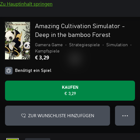
Zu Hauptinhalt springen
Amazing Cultivation Simulator -
Deep in the bamboo Forest
Gamera Game
•
Strategiespiele
•
Simulation
•
Kampfspiele
€ 3,29
Benötigt ein Spiel
KAUFEN
€ 3,29
ZUR WUNSCHLISTE HINZUFÜGEN
● ● ●