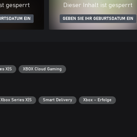
ist gesperrt
Dieser Inhalt ist gesperrt
URTSDATUM EIN
GEBEN SIE IHR GEBURTSDATUM EIN
es X|S
XBOX Cloud Gaming
 Xbox Series X|S
Smart Delivery
Xbox – Erfolge