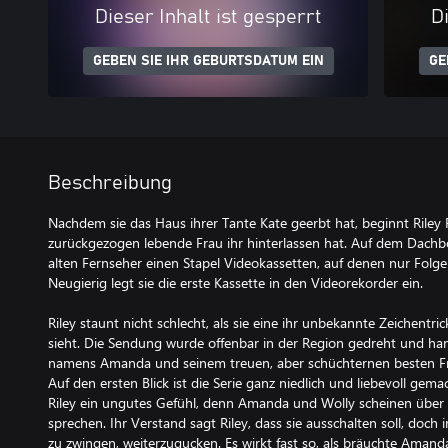
Dieser Inhalt ist gesperrt
Di
GEBEN SIE IHR GEBURTSDATUM EIN
GE
Beschreibung
Nachdem sie das Haus ihrer Tante Kate geerbt hat, beginnt Riley 
zurückgezogen lebende Frau ihr hinterlassen hat. Auf dem Dachb
alten Fernseher einen Stapel Videokassetten, auf denen nur Folg
Neugierig legt sie die erste Kassette in den Videorekorder ein.
Riley staunt nicht schlecht, als sie eine ihr unbekannte Zeichentr
sieht. Die Sendung wurde offenbar in der Region gedreht und h
namens Amanda und seinem treuen, aber schüchternen besten F
Auf den ersten Blick ist die Serie ganz niedlich und liebevoll ge
Riley ein ungutes Gefühl, denn Amanda und Wolly scheinen über d
sprechen. Ihr Verstand sagt Riley, dass sie ausschalten soll, doch 
zu zwingen, weiterzugucken. Es wirkt fast so, als bräuchte Aman