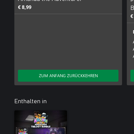
€ 8,99
B
€
ZUM ANFANG ZURÜCKKEHREN
Enthalten in