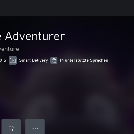
 Adventurer
venture
 X|S
Smart Delivery
14 unterstützte Sprachen
● ● ●