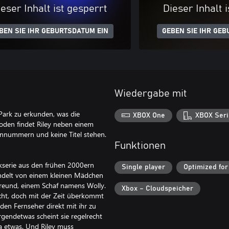
eser Inhalt ist gesperrt
Dieser Inhalt 
BEN SIE IHR GEBURTSDATUM EIN
GEBEN SIE IHR GEB
Wiedergabe mit
Park zu erkunden, was die
XBOX One
XBOX Seri
oden findet Riley neben einem
ennummern und keine Titel stehen.
Funktionen
ickserie aus den frühen 2000ern
Single player
Optimized for
andelt von einem kleinen Mädchen
reund, einem Schaf namens Wolly.
Xbox – Cloudspeicher
macht, doch mit der Zeit überkommt
en Fernseher direkt mit ihr zu
irgendetwas scheint sie regelrecht
da etwas. Und Riley muss