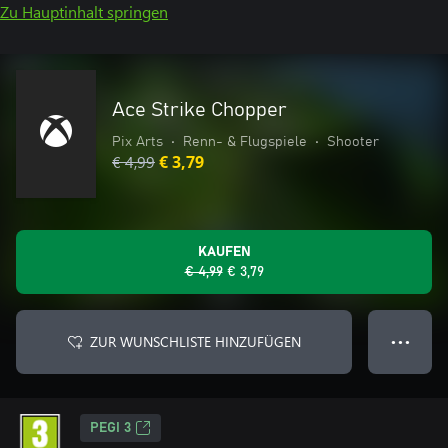
Zu Hauptinhalt springen
Ace Strike Chopper
Pix Arts
•
Renn- & Flugspiele
•
Shooter
€ 4,99
€ 3,79
KAUFEN
€ 4,99
€ 3,79
ZUR WUNSCHLISTE HINZUFÜGEN
● ● ●
PEGI 3