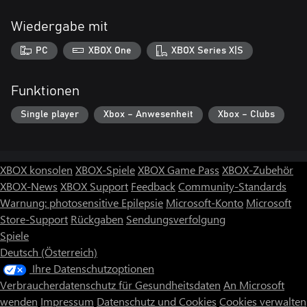
Wiedergabe mit
PC
XBOX One
XBOX Series X|S
Funktionen
Single player
Xbox – Anwesenheit
Xbox – Clubs
XBOX konsolen
XBOX-Spiele
XBOX Game Pass
XBOX-Zubehör
XBOX-News
XBOX Support
Feedback
Community-Standards
Warnung: photosensitive Epilepsie
Microsoft-Konto
Microsoft
Store-Support
Rückgaben
Sendungsverfolgung
Spiele
Deutsch (Österreich)
Ihre Datenschutzoptionen
Verbraucherdatenschutz für Gesundheitsdaten
An Microsoft
wenden
Impressum
Datenschutz und Cookies
Cookies verwalten