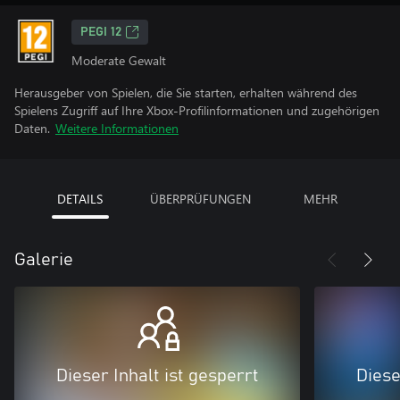
PEGI 12
Moderate Gewalt
Herausgeber von Spielen, die Sie starten, erhalten während des
Spielens Zugriff auf Ihre Xbox-Profilinformationen und zugehörigen
Daten.
Weitere Informationen
DETAILS
ÜBERPRÜFUNGEN
MEHR
Galerie
Dieser Inhalt ist gesperrt
Diese