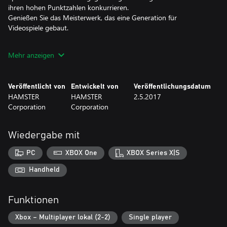
ihren hohen Punktzahlen konkurrieren.
Genießen Sie das Meisterwerk, das eine Generation für
Videospiele gebaut.
* Dieser Titel basiert auf der Version MVS (NEOGEO für Arcaden).
Mehr anzeigen
Es kann Unterschiede zwischen dieser Version und den Versionen
für die Home-NEOGEO-Konsole und andere Heimkonsolen
geben.
Veröffentlicht von
Entwickelt von
Veröffentlichungsdatum
HAMSTER
HAMSTER
2.5.2017
Corporation
Corporation
Wiedergabe mit
PC
XBOX One
XBOX Series X|S
Handheld
Funktionen
Xbox – Multiplayer lokal (2-2)
Single player