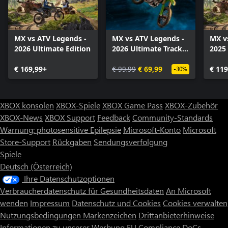
MX vs ATV Legends -
MX vs ATV Legends -
MX v
2026 Ultimate Edition
2026 Ultimate Track
2025 
Pass
€ 169,99+
€ 99,99
€ 69,99
€ 119
-30%
XBOX konsolen
XBOX-Spiele
XBOX Game Pass
XBOX-Zubehör
XBOX-News
XBOX Support
Feedback
Community-Standards
Warnung: photosensitive Epilepsie
Microsoft-Konto
Microsoft
Store-Support
Rückgaben
Sendungsverfolgung
Spiele
Deutsch (Österreich)
Ihre Datenschutzoptionen
Verbraucherdatenschutz für Gesundheitsdaten
An Microsoft
wenden
Impressum
Datenschutz und Cookies
Cookies verwalten
Nutzungsbedingungen
Markenzeichen
Drittanbieterhinweise
Informationen zu unserer Werbung
EU Compliance DoCs