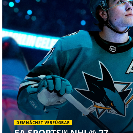
DEMNÄCHST VERFÜGBAR
EA SPORTS™ NHL® 27