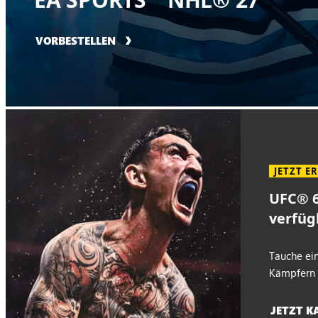
VORBESTELLEN
JETZT E
UFC® 6 
verfüg
Tauche ein
Kämpfern g
JETZT K