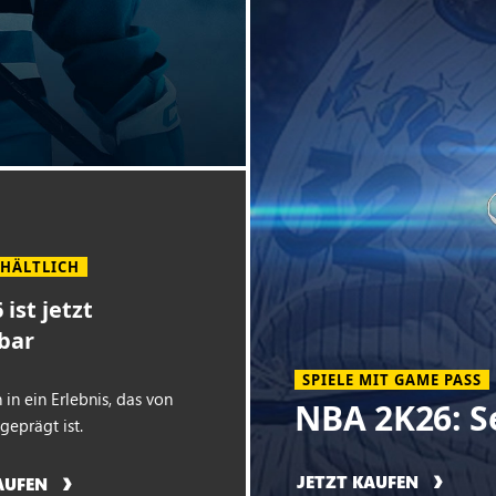
RHÄLTLICH
ist jetzt
bar
SPIELE MIT GAME PASS
 in ein Erlebnis, das von
NBA 2K26: S
eprägt ist.
JETZT KAUFEN
AUFEN