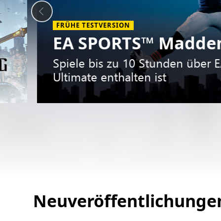
FRÜHE TESTVERSION
EA SPORTS™ Madden
Spiele bis zu 10 Stunden über E
Ultimate enthalten ist
Slide
1
Neuveröffentlichunge
of
5.