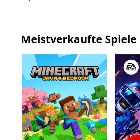
Pass
Ultimate
enthalten
ist
Meistverkaufte Spiele