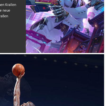
nen Krallen
ne neue
raßen