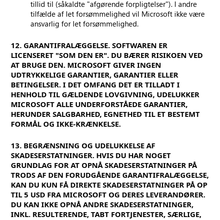
tillid til (såkaldte "afgørende forpligtelser"). I andre
tilfælde af let forsømmelighed vil Microsoft ikke være
ansvarlig for let forsømmelighed.
12. GARANTIFRALÆGGELSE. SOFTWAREN ER
LICENSERET "SOM DEN ER". DU BÆRER RISIKOEN VED
AT BRUGE DEN. MICROSOFT GIVER INGEN
UDTRYKKELIGE GARANTIER, GARANTIER ELLER
BETINGELSER. I DET OMFANG DET ER TILLADT I
HENHOLD TIL GÆLDENDE LOVGIVNING, UDELUKKER
MICROSOFT ALLE UNDERFORSTÅEDE GARANTIER,
HERUNDER SALGBARHED, EGNETHED TIL ET BESTEMT
FORMÅL OG IKKE-KRÆNKELSE.
13. BEGRÆNSNING OG UDELUKKELSE AF
SKADESERSTATNINGER. HVIS DU HAR NOGET
GRUNDLAG FOR AT OPNÅ SKADESERSTATNINGER PÅ
TRODS AF DEN FORUDGÅENDE GARANTIFRALÆGGELSE,
KAN DU KUN FÅ DIREKTE SKADESERSTATNINGER PÅ OP
TIL 5 USD FRA MICROSOFT OG DERES LEVERANDØRER.
DU KAN IKKE OPNÅ ANDRE SKADESERSTATNINGER,
INKL. RESULTERENDE, TABT FORTJENESTER, SÆRLIGE,