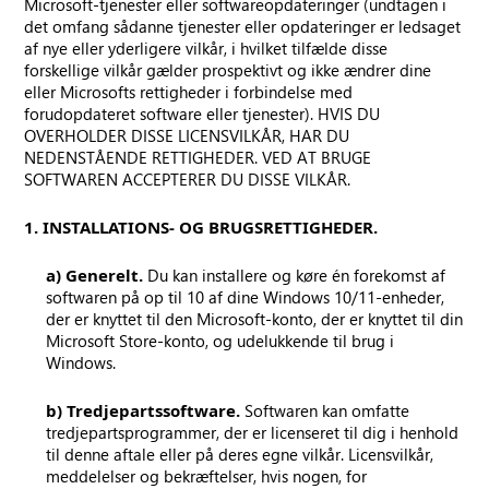
Microsoft-tjenester eller softwareopdateringer (undtagen i
det omfang sådanne tjenester eller opdateringer er ledsaget
af nye eller yderligere vilkår, i hvilket tilfælde disse
forskellige vilkår gælder prospektivt og ikke ændrer dine
eller Microsofts rettigheder i forbindelse med
forudopdateret software eller tjenester). HVIS DU
OVERHOLDER DISSE LICENSVILKÅR, HAR DU
NEDENSTÅENDE RETTIGHEDER. VED AT BRUGE
SOFTWAREN ACCEPTERER DU DISSE VILKÅR.
1. INSTALLATIONS- OG BRUGSRETTIGHEDER.
a) Generelt.
Du kan installere og køre én forekomst af
softwaren på op til 10 af dine Windows 10/11-enheder,
der er knyttet til den Microsoft-konto, der er knyttet til din
Microsoft Store-konto, og udelukkende til brug i
Windows.
b) Tredjepartssoftware.
Softwaren kan omfatte
tredjepartsprogrammer, der er licenseret til dig i henhold
til denne aftale eller på deres egne vilkår. Licensvilkår,
meddelelser og bekræftelser, hvis nogen, for