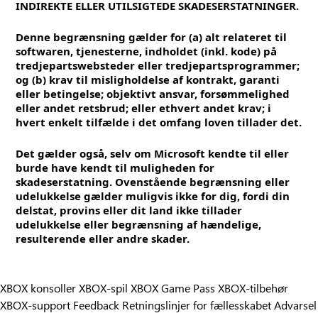
INDIREKTE ELLER UTILSIGTEDE SKADESERSTATNINGER.
Denne begrænsning gælder for (a) alt relateret til
softwaren, tjenesterne, indholdet (inkl. kode) på
tredjepartswebsteder eller tredjepartsprogrammer;
og (b) krav til misligholdelse af kontrakt, garanti
eller betingelse; objektivt ansvar, forsømmelighed
eller andet retsbrud; eller ethvert andet krav; i
hvert enkelt tilfælde i det omfang loven tillader det.
Det gælder også, selv om Microsoft kendte til eller
burde have kendt til muligheden for
skadeserstatning. Ovenstående begrænsning eller
udelukkelse gælder muligvis ikke for dig, fordi din
delstat, provins eller dit land ikke tillader
udelukkelse eller begrænsning af hændelige,
resulterende eller andre skader.
XBOX konsoller
XBOX-spil
XBOX Game Pass
XBOX-tilbehør
XBOX-support
Feedback
Retningslinjer for fællesskabet
Advarsel