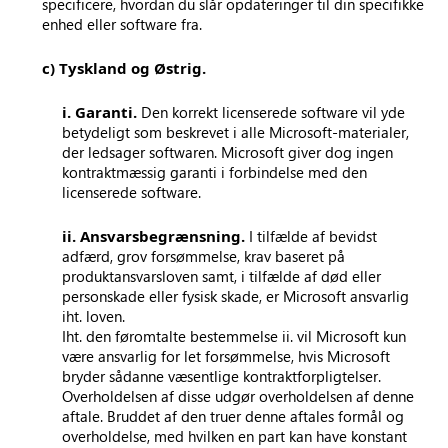
specificere, hvordan du slår opdateringer til din specifikke
enhed eller software fra.
c) Tyskland og Østrig.
i. Garanti.
Den korrekt licenserede software vil yde
betydeligt som beskrevet i alle Microsoft-materialer,
der ledsager softwaren. Microsoft giver dog ingen
kontraktmæssig garanti i forbindelse med den
licenserede software.
ii. Ansvarsbegrænsning.
I tilfælde af bevidst
adfærd, grov forsømmelse, krav baseret på
produktansvarsloven samt, i tilfælde af død eller
personskade eller fysisk skade, er Microsoft ansvarlig
iht. loven.
Iht. den føromtalte bestemmelse ii. vil Microsoft kun
være ansvarlig for let forsømmelse, hvis Microsoft
bryder sådanne væsentlige kontraktforpligtelser.
Overholdelsen af disse udgør overholdelsen af denne
aftale. Bruddet af den truer denne aftales formål og
overholdelse, med hvilken en part kan have konstant