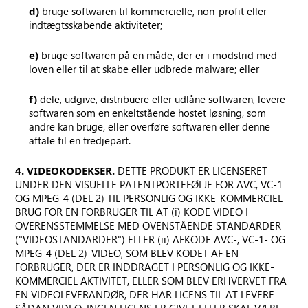
d)
bruge softwaren til kommercielle, non-profit eller
indtægtsskabende aktiviteter;
e)
bruge softwaren på en måde, der er i modstrid med
loven eller til at skabe eller udbrede malware; eller
f)
dele, udgive, distribuere eller udlåne softwaren, levere
softwaren som en enkeltstående hostet løsning, som
andre kan bruge, eller overføre softwaren eller denne
aftale til en tredjepart.
4. VIDEOKODEKSER.
DETTE PRODUKT ER LICENSERET
UNDER DEN VISUELLE PATENTPORTEFØLJE FOR AVC, VC-1
OG MPEG-4 (DEL 2) TIL PERSONLIG OG IKKE-KOMMERCIEL
BRUG FOR EN FORBRUGER TIL AT (i) KODE VIDEO I
OVERENSSTEMMELSE MED OVENSTÅENDE STANDARDER
("VIDEOSTANDARDER") ELLER (ii) AFKODE AVC-, VC-1- OG
MPEG-4 (DEL 2)-VIDEO, SOM BLEV KODET AF EN
FORBRUGER, DER ER INDDRAGET I PERSONLIG OG IKKE-
KOMMERCIEL AKTIVITET, ELLER SOM BLEV ERHVERVET FRA
EN VIDEOLEVERANDØR, DER HAR LICENS TIL AT LEVERE