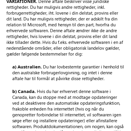
VARIATIONER.
Denne aftale beskriver visse juridiske
rettigheder. Du har muligvis andre rettigheder, inkl.
forbrugerrettigheder, iht. lovene i din delstat, provins eller
dit land. Du har muligvis rettigheder, der er adskilt fra din
relation til Microsoft, med hensyn til den part, hvorfra du
erhvervede softwaren. Denne aftale ændrer ikke de andre
rettigheder, hvis lovene i din delstat, provins eller dit land
ikke tillader dette. Hvis du f.eks. erhvervede softwaren i en af
nedenstående områder, eller obligatorisk landelov gælder,
gælder følgende bestemmelser for dig:
a) Australien.
Du har lovbestemte garantier i henhold til
den australske forbrugerlovgivning, og intet i denne
aftale har til formål at påvirke disse rettigheder.
b) Canada.
Hvis du har erhvervet denne software i
Canada, kan du stoppe med at modtage opdateringer
ved at deaktivere den automatiske opdateringsfunktion,
frakoble enheden fra internettet (hvis og når du
genopretter forbindelse til internettet, vil softwaren igen
søge efter og installere opdateringer) eller afinstallere
softwaren. Produktdokumentationen, om nogen, kan også