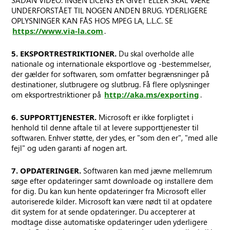
SÅDAN VIDEO. INGEN LICENS ER GIVET ELLER SKAL VÆRE
UNDERFORSTÅET TIL NOGEN ANDEN BRUG. YDERLIGERE
OPLYSNINGER KAN FÅS HOS MPEG LA, L.L.C. SE
https://www.via-la.com
.
5. EKSPORTRESTRIKTIONER.
Du skal overholde alle
nationale og internationale eksportlove og -bestemmelser,
der gælder for softwaren, som omfatter begrænsninger på
destinationer, slutbrugere og slutbrug. Få flere oplysninger
om eksportrestriktioner på
http://aka.ms/exporting
.
6. SUPPORTTJENESTER.
Microsoft er ikke forpligtet i
henhold til denne aftale til at levere supporttjenester til
softwaren. Enhver støtte, der ydes, er "som den er", "med alle
fejl" og uden garanti af nogen art.
7. OPDATERINGER.
Softwaren kan med jævne mellemrum
søge efter opdateringer samt downloade og installere dem
for dig. Du kan kun hente opdateringer fra Microsoft eller
autoriserede kilder. Microsoft kan være nødt til at opdatere
dit system for at sende opdateringer. Du accepterer at
modtage disse automatiske opdateringer uden yderligere