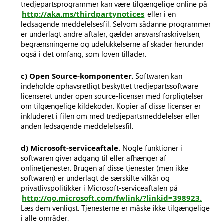
tredjepartsprogrammer kan være tilgængelige online på
http://aka.ms/thirdpartynotices
eller i en
ledsagende meddelelsesfil. Selvom sådanne programmer
er underlagt andre aftaler, gælder ansvarsfraskrivelsen,
begrænsningerne og udelukkelserne af skader herunder
også i det omfang, som loven tillader.
c) Open Source-komponenter.
Softwaren kan
indeholde ophavsretligt beskyttet tredjepartssoftware
licenseret under open source-licenser med forpligtelser
om tilgængelige kildekoder. Kopier af disse licenser er
inkluderet i filen om med tredjepartsmeddelelser eller
anden ledsagende meddelelsesfil.
d) Microsoft-serviceaftale.
Nogle funktioner i
softwaren giver adgang til eller afhænger af
onlinetjenester. Brugen af disse tjenester (men ikke
softwaren) er underlagt de særskilte vilkår og
privatlivspolitikker i Microsoft-serviceaftalen på
http://go.microsoft.com/fwlink/?linkid=398923.
Læs dem venligst. Tjenesterne er måske ikke tilgængelige
i alle områder.