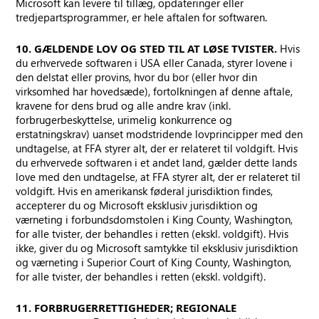
Microsoft kan levere til tillæg, opdateringer eller
tredjepartsprogrammer, er hele aftalen for softwaren.
10. GÆLDENDE LOV OG STED TIL AT LØSE TVISTER.
Hvis
du erhvervede softwaren i USA eller Canada, styrer lovene i
den delstat eller provins, hvor du bor (eller hvor din
virksomhed har hovedsæde), fortolkningen af denne aftale,
kravene for dens brud og alle andre krav (inkl.
forbrugerbeskyttelse, urimelig konkurrence og
erstatningskrav) uanset modstridende lovprincipper med den
undtagelse, at FFA styrer alt, der er relateret til voldgift. Hvis
du erhvervede softwaren i et andet land, gælder dette lands
love med den undtagelse, at FFA styrer alt, der er relateret til
voldgift. Hvis en amerikansk føderal jurisdiktion findes,
accepterer du og Microsoft eksklusiv jurisdiktion og
værneting i forbundsdomstolen i King County, Washington,
for alle tvister, der behandles i retten (ekskl. voldgift). Hvis
ikke, giver du og Microsoft samtykke til eksklusiv jurisdiktion
og værneting i Superior Court of King County, Washington,
for alle tvister, der behandles i retten (ekskl. voldgift).
11. FORBRUGERRETTIGHEDER; REGIONALE