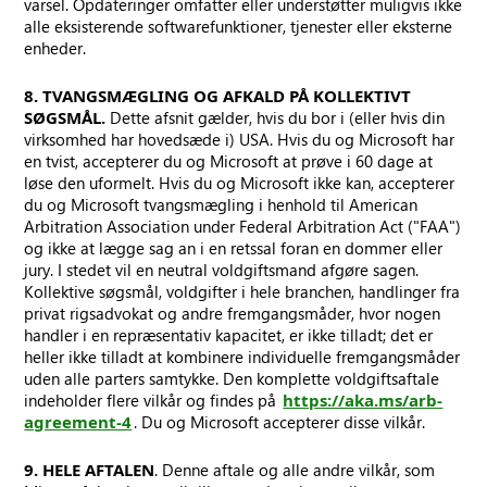
varsel. Opdateringer omfatter eller understøtter muligvis ikke
alle eksisterende softwarefunktioner, tjenester eller eksterne
enheder.
8. TVANGSMÆGLING OG AFKALD PÅ KOLLEKTIVT
SØGSMÅL.
Dette afsnit gælder, hvis du bor i (eller hvis din
virksomhed har hovedsæde i) USA. Hvis du og Microsoft har
en tvist, accepterer du og Microsoft at prøve i 60 dage at
løse den uformelt. Hvis du og Microsoft ikke kan, accepterer
du og Microsoft tvangsmægling i henhold til American
Arbitration Association under Federal Arbitration Act ("FAA")
og ikke at lægge sag an i en retssal foran en dommer eller
jury. I stedet vil en neutral voldgiftsmand afgøre sagen.
Kollektive søgsmål, voldgifter i hele branchen, handlinger fra
privat rigsadvokat og andre fremgangsmåder, hvor nogen
handler i en repræsentativ kapacitet, er ikke tilladt; det er
heller ikke tilladt at kombinere individuelle fremgangsmåder
uden alle parters samtykke. Den komplette voldgiftsaftale
indeholder flere vilkår og findes på
https://aka.ms/arb-
agreement-4
. Du og Microsoft accepterer disse vilkår.
9. HELE AFTALEN
. Denne aftale og alle andre vilkår, som