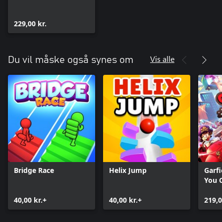
229,00 kr.
Vis alle
Du vil måske også synes om
Bridge Race
Helix Jump
Garfi
You C
40,00 kr.+
40,00 kr.+
219,0