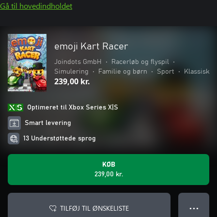
Gå til hovedindholdet
emoji Kart Racer
Joindots GmbH
•
Racerløb og flyspil
•
Simulering
•
Familie og børn
•
Sport
•
Klassisk
239,00 kr.
Optimeret til Xbox Series X|S
Smart levering
13 Understøttede sprog
KØB
239,00 kr.
TILFØJ TIL ØNSKELISTE
● ● ●