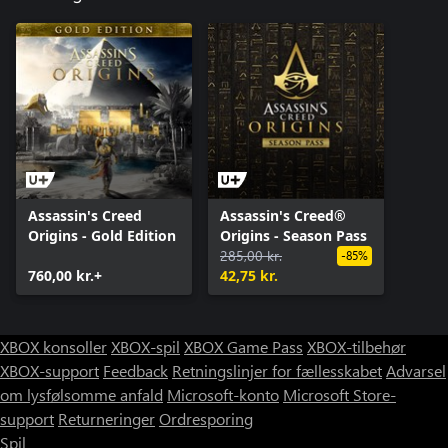
Assassin's Creed
Assassin's Creed®
Origins - Gold Edition
Origins - Season Pass
285,00 kr.
-85%
760,00 kr.+
42,75 kr.
XBOX konsoller
XBOX-spil
XBOX Game Pass
XBOX-tilbehør
XBOX-support
Feedback
Retningslinjer for fællesskabet
Advarsel
om lysfølsomme anfald
Microsoft-konto
Microsoft Store-
support
Returneringer
Ordresporing
Spil