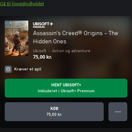
Gå til hovedindholdet
Assassin's Creed® Origins – The
Hidden Ones
Ubisoft
•
Action og adventure
75,00 kr.
Kræver et spil
HENT UBISOFT+
Inkluderet i Ubisoft+ Premium
KØB
● ● ●
75,00 kr.