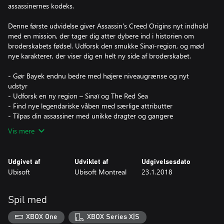
assassinernes kodeks.
Denne første udvidelse giver Assassin's Creed Origins nyt indhold
med en mission, der tager dig atter dybere ind i historien om
broderskabets fødsel. Udforsk den smukke Sinaï-region, og mød
nye karakterer, der viser dig en helt ny side af broderskabet.
- Gør Bayek endnu bedre med højere niveaugrænse og nyt
udstyr
- Udforsk en ny region – Sinaï og The Red Sea
- Find nye legendariske våben med særlige attributter
- Tilpas din assassiner med unikke dragter og gangere
Vis mere
Udgivet af
Udviklet af
Udgivelsesdato
Ubisoft
Ubisoft Montreal
23.1.2018
Spil med
XBOX One
XBOX Series X|S